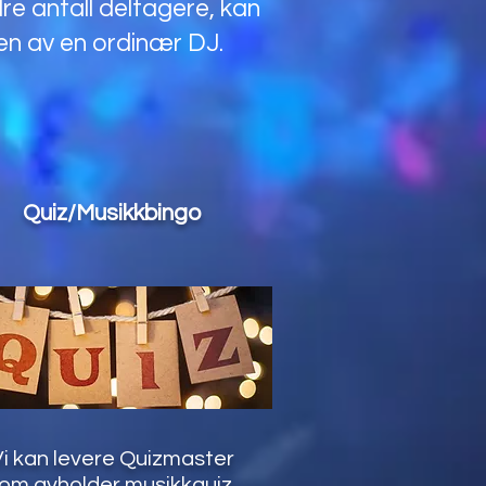
e antall deltagere, kan
sen av en ordinær DJ.
Quiz/Musikkbingo
i kan levere Quizmaster
om avholder musikkquiz,