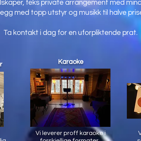
elskaper, feks private arrangement med mindr
legg med topp utstyr og musikk til halve pri
Ta kontakt i dag for en uforpliktende prat.
Karaoke
r
Vi leverer proff karaoke i
V
dig
forskjellige formater.
s