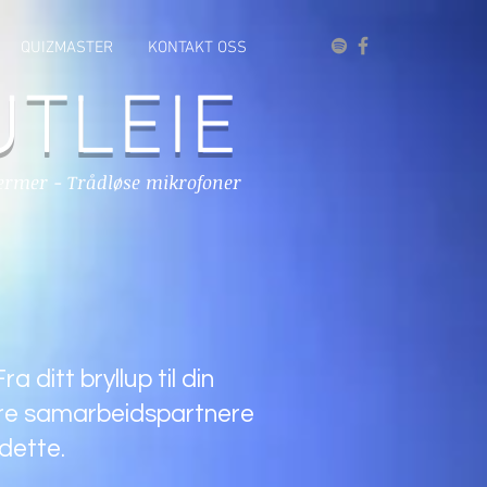
QUIZMASTER
KONTAKT OSS
UTLEIE
kjermer - Trådløse mikrofoner
ditt bryllup til din
våre samarbeidspartnere
dette.