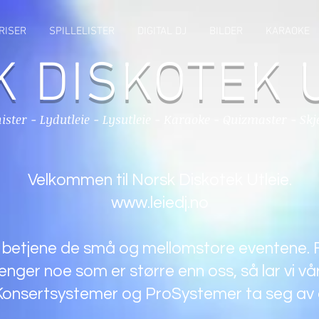
RISER
SPILLELISTER
DIGITAL DJ
BILDER
KARAOKE
 DISKOTEK 
inister - Lydutleie - Lysutleie - Karaoke - Quizmaster - S
Velkommen til Norsk Diskotek Utleie.
www.leiedj.no
betjene de små og mellomstore eventene. Fra 
renger noe som er større enn oss, så lar vi 
onsertsystemer og ProSystemer ta seg av 