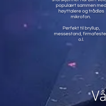
populært sammen me
høyttalere og trådløs
mikrofon.
Perfekt til bryllup,
messestand, firmafest
o.l.
Vå