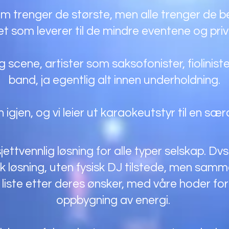
om trenger de største, men alle trenger de be
ktet som leverer til de mindre eventene og pr
 og scene, artister som saksofonister, fiolinist
band, ja egentlig alt innen underholdning.
 igjen, og vi leier ut karaokeutstyr til en sær
jettvennlig løsning for alle typer selskap. Dvs
 løsning, uten fysisk DJ tilstede, men samme
 liste etter deres ønsker, med våre hoder for 
oppbygning av energi.