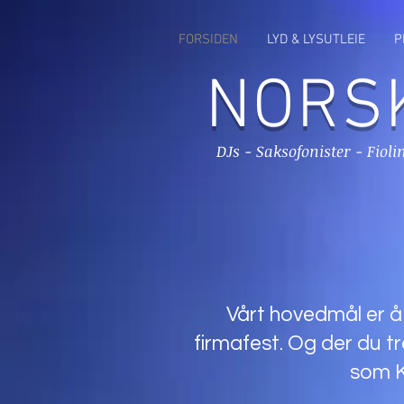
FORSIDEN
LYD & LYSUTLEIE
P
NORSK
DJs - Saksofonister - Fiol
Vårt hovedmål er å 
firmafest. Og der du t
som K