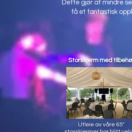
Dette gjør at mindre s
få et fantastisk opp
Storskjerm med tilbehø
Utleie av våre 65"
storskjermer har blitt vel