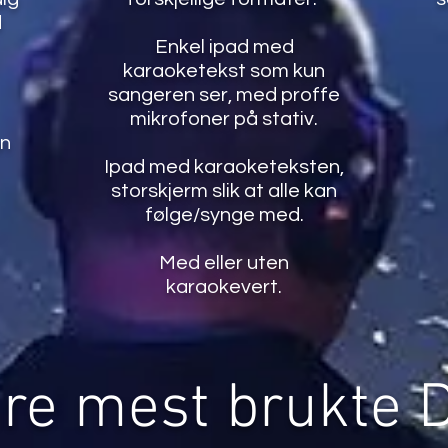
d
Enkel ipad med
karaoketekst som kun
sangeren ser, med proffe
mikrofoner på stativ.
en
Ipad med karaoketeksten,
storskjerm slik at alle kan
følge/synge med.
Med eller uten
karaokevert.
re mest brukte 