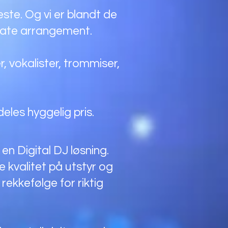
ste. Og vi er blandt de
ivate arrangement.
er, vokalister, trommiser,
deles hyggelig pris.
 en Digital DJ løsning.
 kvalitet på utstyr og
rekkefølge for riktig